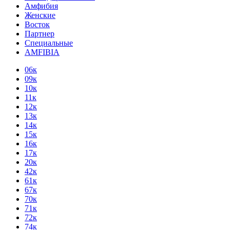
Амфибия
Женские
Восток
Партнер
Специальные
AMFIBIA
06к
09к
10к
11к
12к
13к
14к
15к
16к
17к
20к
42к
61к
67к
70к
71к
72к
74к