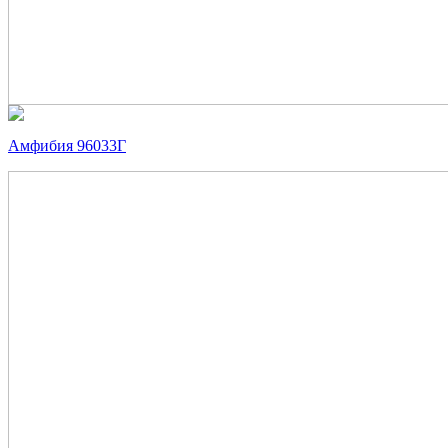
Амфибия 96033Г