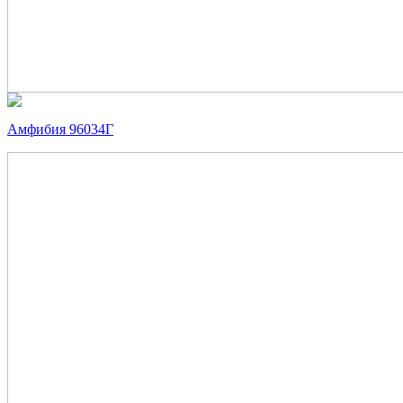
Амфибия 96034Г