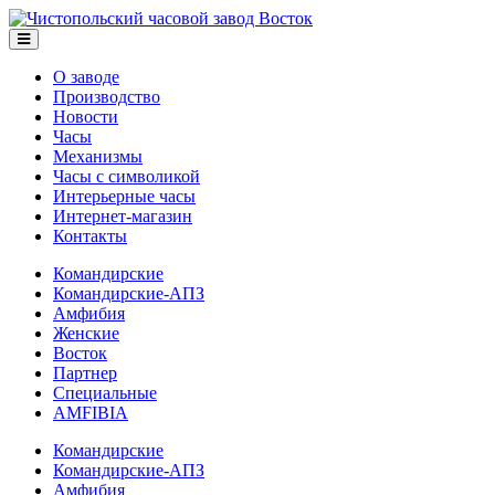
О заводе
Производство
Новости
Часы
Механизмы
Часы с символикой
Интерьерные часы
Интернет-магазин
Контакты
Командирские
Командирские-АПЗ
Амфибия
Женские
Восток
Партнер
Специальные
AMFIBIA
Командирские
Командирские-АПЗ
Амфибия