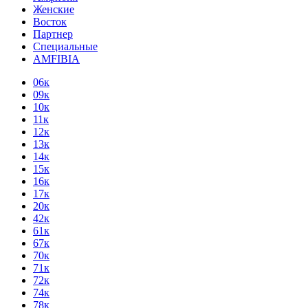
Женские
Восток
Партнер
Специальные
AMFIBIA
06к
09к
10к
11к
12к
13к
14к
15к
16к
17к
20к
42к
61к
67к
70к
71к
72к
74к
78к