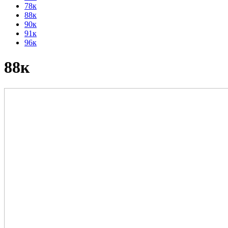
78к
88к
90к
91к
96к
88к