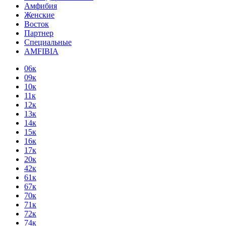
Амфибия
Женские
Восток
Партнер
Специальные
AMFIBIA
06к
09к
10к
11к
12к
13к
14к
15к
16к
17к
20к
42к
61к
67к
70к
71к
72к
74к