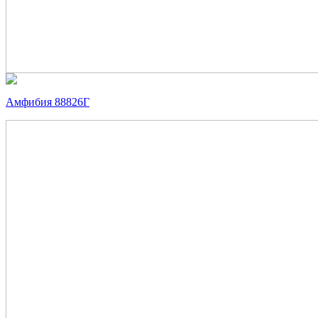
Амфибия 88826Г