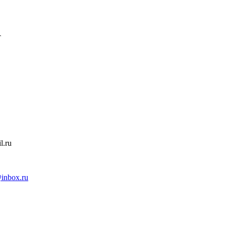
Т
l.ru
inbox.ru