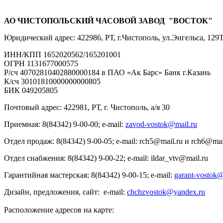
АО ЧИСТОПОЛЬСКИЙ ЧАСОВОЙ ЗАВОД "ВОСТОК"
Юридический адрес: 422986, РТ, г.Чистополь, ул.Энгельса, 129
ИНН/КПП 1652020562/165201001
ОГРН 1131677000575
Р/сч 40702810402880000184 в ПАО «Ак Барс» Банк г.Казань
К/сч 30101810000000000805
БИК 049205805
Почтовый адрес: 422981, РТ, г. Чистополь, а/я 30
Приемная: 8(84342) 9-00-00;
e-mail:
zavod-vostok@mail.ru
Отдел продаж: 8(84342) 9-00-05;
e-mail: rch5@mail.ru и rch6@mai
Отдел снабжения: 8(84342) 9-00-22; e-mail: ildar_vtv@mail.ru
Гарантийная мастерская: 8(84342) 9-00-15;
e-mai
l:
garant-vostok@
Дизайн, предложения, сайт: e-mail:
chchzvostok@yandex.ru
Расположение адресов на карте: