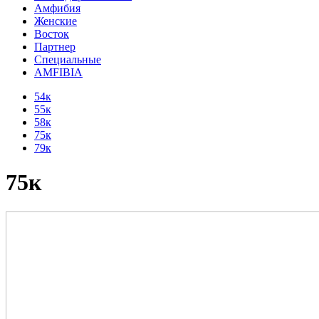
Амфибия
Женские
Восток
Партнер
Специальные
AMFIBIA
54к
55к
58к
75к
79к
75к