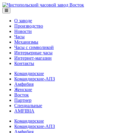
О заводе
Производство
Новости
Часы
Механизмы
Часы с символикой
Интерьерные часы
Интернет-магазин
Контакты
Командирские
Командирские-АПЗ
Амфибия
Женские
Восток
Партнер
Специальные
AMFIBIA
Командирские
Командирские-АПЗ
Амфибия