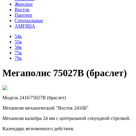
Женские
Восток
Партнер
Специальные
AMFIBIA
54к
55к
58к
75к
79к
Мегаполис 75027В (браслет)
Модель 2416/75027В (браслет)
Механизм механический "Восток 2416Б"
Механизм калибра 24 мм с центральной секундной стрелкой.
Календарь мгновенного действия.