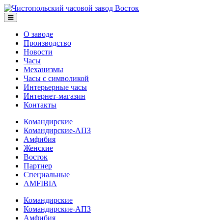
О заводе
Производство
Новости
Часы
Механизмы
Часы с символикой
Интерьерные часы
Интернет-магазин
Контакты
Командирские
Командирские-АПЗ
Амфибия
Женские
Восток
Партнер
Специальные
AMFIBIA
Командирские
Командирские-АПЗ
Амфибия