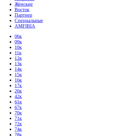
Женские
Восток
Партнер
Специальные
AMFIBIA
06к
09к
10к
11к
12к
13к
14к
15к
16к
17к
20к
42к
61к
67к
70к
71к
72к
74к
78к