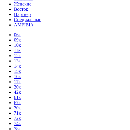
Женские
Восток
Партнер
Специальные
AMFIBIA
06к
09к
10к
11к
12к
13к
14к
15к
16к
17к
20к
42к
61к
67к
70к
71к
72к
74к
78к