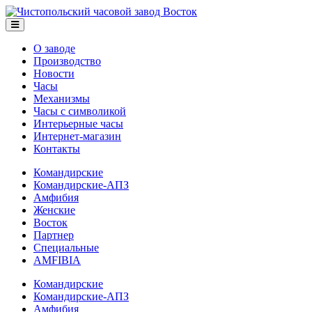
О заводе
Производство
Новости
Часы
Механизмы
Часы с символикой
Интерьерные часы
Интернет-магазин
Контакты
Командирские
Командирские-АПЗ
Амфибия
Женские
Восток
Партнер
Специальные
AMFIBIA
Командирские
Командирские-АПЗ
Амфибия