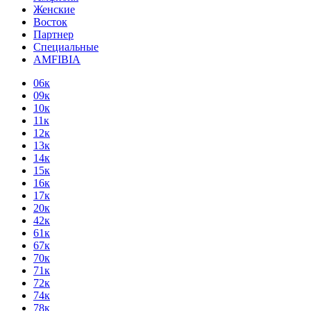
Женские
Восток
Партнер
Специальные
AMFIBIA
06к
09к
10к
11к
12к
13к
14к
15к
16к
17к
20к
42к
61к
67к
70к
71к
72к
74к
78к