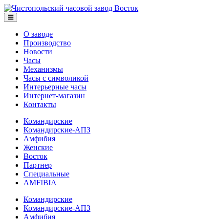
О заводе
Производство
Новости
Часы
Механизмы
Часы с символикой
Интерьерные часы
Интернет-магазин
Контакты
Командирские
Командирские-АПЗ
Амфибия
Женские
Восток
Партнер
Специальные
AMFIBIA
Командирские
Командирские-АПЗ
Амфибия