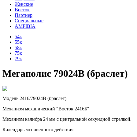
Женские
Восток
Партнер
Специальные
AMFIBIA
54к
55к
58к
75к
79к
Мегаполис 79024В (браслет)
Модель 2416/79024В (браслет)
Механизм механический "Восток 2416Б"
Механизм калибра 24 мм с центральной секундной стрелкой.
Календарь мгновенного действия.