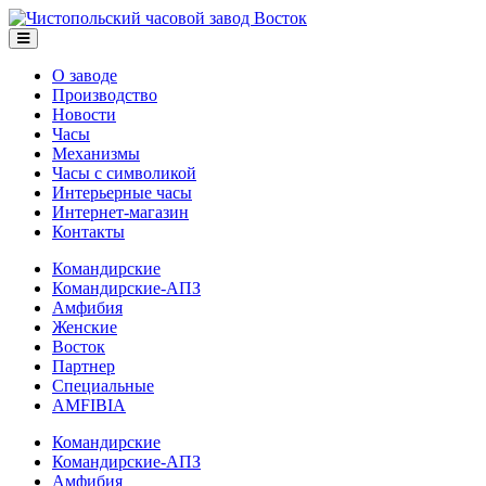
О заводе
Производство
Новости
Часы
Механизмы
Часы с символикой
Интерьерные часы
Интернет-магазин
Контакты
Командирские
Командирские-АПЗ
Амфибия
Женские
Восток
Партнер
Специальные
AMFIBIA
Командирские
Командирские-АПЗ
Амфибия