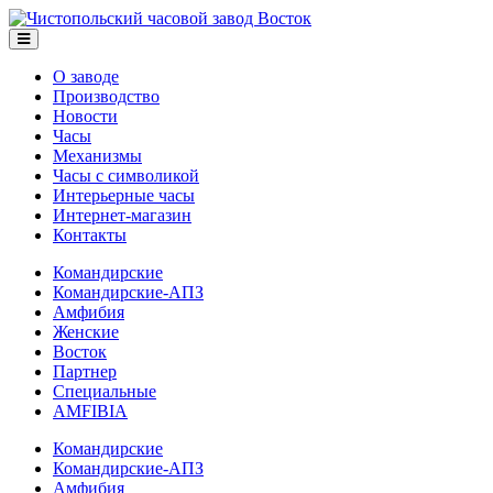
О заводе
Производство
Новости
Часы
Механизмы
Часы с символикой
Интерьерные часы
Интернет-магазин
Контакты
Командирские
Командирские-АПЗ
Амфибия
Женские
Восток
Партнер
Специальные
AMFIBIA
Командирские
Командирские-АПЗ
Амфибия