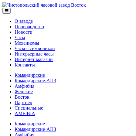
О заводе
Производство
Новости
Часы
Механизмы
Часы с символикой
Интерьерные часы
Интернет-магазин
Контакты
Командирские
Командирские-АПЗ
Амфибия
Женские
Восток
Партнер
Специальные
AMFIBIA
Командирские
Командирские-АПЗ
Амфибия