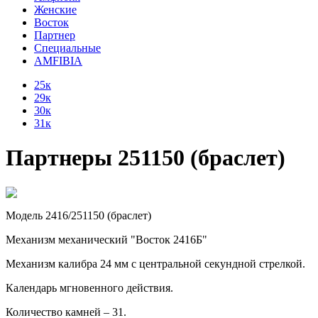
Женские
Восток
Партнер
Специальные
AMFIBIA
25к
29к
30к
31к
Партнеры 251150 (браслет)
Модель 2416/251150 (браслет)
Механизм механический "Восток 2416Б"
Механизм калибра 24 мм с центральной секундной стрелкой.
Календарь мгновенного действия.
Количество камней – 31.