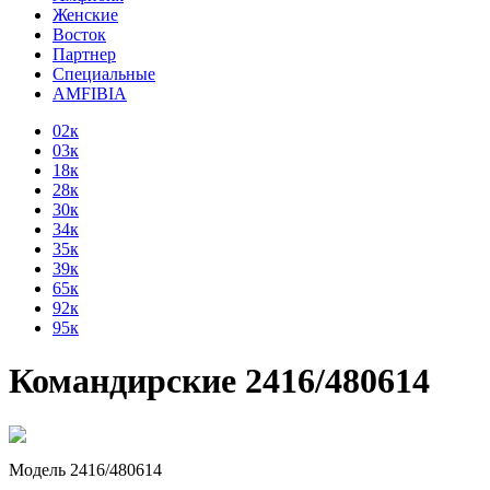
Женские
Восток
Партнер
Специальные
AMFIBIA
02к
03к
18к
28к
30к
34к
35к
39к
65к
92к
95к
Командирские 2416/480614
Модель 2416/480614