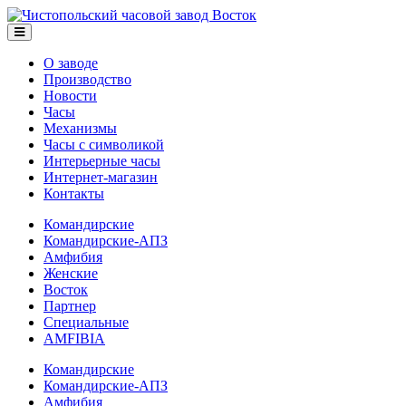
О заводе
Производство
Новости
Часы
Механизмы
Часы с символикой
Интерьерные часы
Интернет-магазин
Контакты
Командирские
Командирские-АПЗ
Амфибия
Женские
Восток
Партнер
Специальные
AMFIBIA
Командирские
Командирские-АПЗ
Амфибия