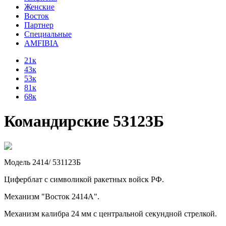
Женские
Восток
Партнер
Специальные
AMFIBIA
21к
43к
53к
81к
68к
Командирские 53123Б
Модель 2414/ 531123Б
Циферблат с символикой ракетных войск РФ.
Механизм "Восток 2414А".
Механизм калибра 24 мм с центральной секундной стрелкой.