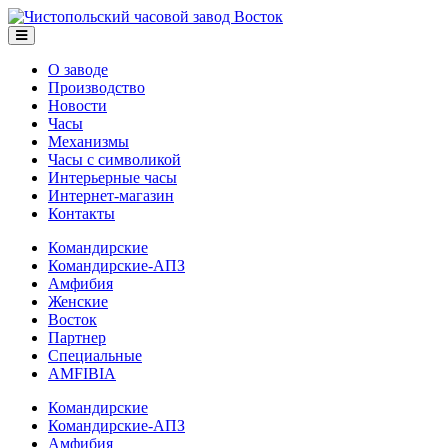
О заводе
Производство
Новости
Часы
Механизмы
Часы с символикой
Интерьерные часы
Интернет-магазин
Контакты
Командирские
Командирские-АПЗ
Амфибия
Женские
Восток
Партнер
Специальные
AMFIBIA
Командирские
Командирские-АПЗ
Амфибия