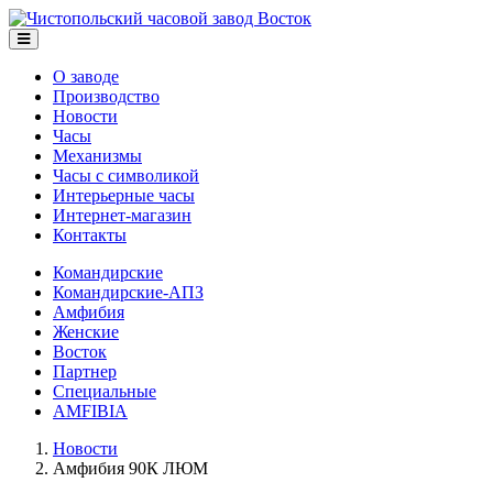
О заводе
Производство
Новости
Часы
Механизмы
Часы с символикой
Интерьерные часы
Интернет-магазин
Контакты
Командирские
Командирские-АПЗ
Амфибия
Женские
Восток
Партнер
Специальные
AMFIBIA
Новости
Амфибия 90К ЛЮМ