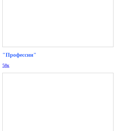
"Профессии"
58к