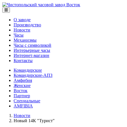
О заводе
Производство
Новости
Часы
Механизмы
Часы с символикой
Интерьерные часы
Интернет-магазин
Контакты
Командирские
Командирские-АПЗ
Амфибия
Женские
Восток
Партнер
Специальные
AMFIBIA
Новости
Новый 14К "Турист"