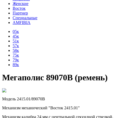
Женские
Восток
Партнер
Специальные
AMFIBIA
05к
45к
51к
57к
58к
75к
79к
89к
Мегаполис 89070В (ремень)
Модель 2415.01/89070В
Механизм механический "Восток 2415.01"
Механизм калибра 24 мм с центральной секундной стрелкой.