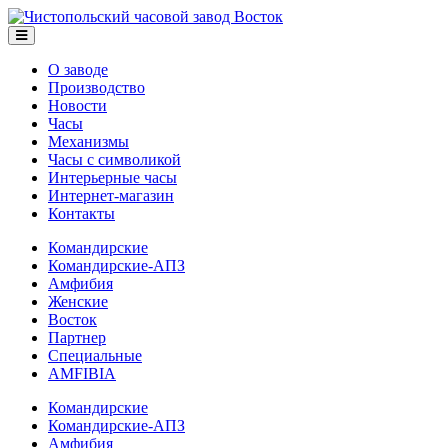
О заводе
Производство
Новости
Часы
Механизмы
Часы с символикой
Интерьерные часы
Интернет-магазин
Контакты
Командирские
Командирские-АПЗ
Амфибия
Женские
Восток
Партнер
Специальные
AMFIBIA
Командирские
Командирские-АПЗ
Амфибия