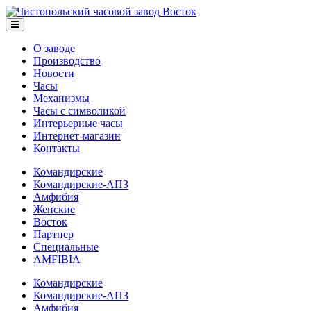
О заводе
Производство
Новости
Часы
Механизмы
Часы с символикой
Интерьерные часы
Интернет-магазин
Контакты
Командирские
Командирские-АПЗ
Амфибия
Женские
Восток
Партнер
Специальные
AMFIBIA
Командирские
Командирские-АПЗ
Амфибия