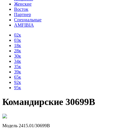
Женские
Восток
Партнер
Специальные
AMFIBIA
02к
03к
18к
28к
30к
34к
35к
39к
65к
92к
95к
Командирские 30699В
Модель 2415.01/30699В