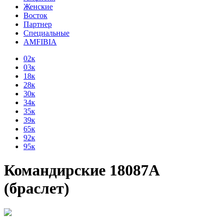
Женские
Восток
Партнер
Специальные
AMFIBIA
02к
03к
18к
28к
30к
34к
35к
39к
65к
92к
95к
Командирские 18087А
(браслет)