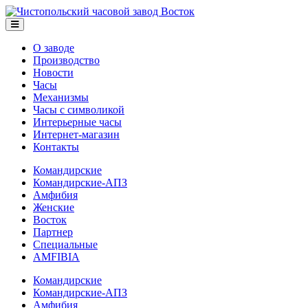
О заводе
Производство
Новости
Часы
Механизмы
Часы с символикой
Интерьерные часы
Интернет-магазин
Контакты
Командирские
Командирские-АПЗ
Амфибия
Женские
Восток
Партнер
Специальные
AMFIBIA
Командирские
Командирские-АПЗ
Амфибия